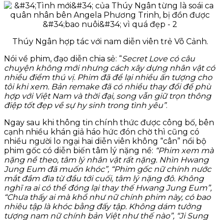
Thúy Ngân hợp tác với nam diễn viên trẻ Võ Cảnh.
Nói về phim, đạo diễn chia sẻ: “
Secret Love có câu
chuyện không mới nhưng cách xây dựng nhân vật có
nhiều điểm thú vị. Phim đã để lại nhiều ấn tượng cho
tôi khi xem. Bản remake đã có nhiều thay đổi để phù
hợp với Việt Nam và thời đại, song vẫn giữ trọn thông
điệp tốt đẹp về sự hy sinh trong tình yêu”
.
Ngay sau khi thông tin chính thức được công bố, bên
cạnh nhiều khán giả háo hức đón chờ thì cũng có
nhiều người lo ngại hai diễn viên không “cân” nổi bộ
phim gốc có diễn biến tâm lý nặng nề:
“Phim xem mà
nặng nề theo, tâm lý nhân vật rất nặng. Nhìn Hwang
Jung Eum đã muốn khóc”, “Phim gốc nữ chính nước
mắt đầm đìa từ đầu tới cuối, tâm lý nặng đô. Không
nghĩ ra ai có thể đóng lại thay thế Hwang Jung Eum”,
“Chưa thấy ai mà khổ như nữ chính phim này, có bao
nhiêu tập là khóc bằng đấy tập. Không dám tưởng
tượng nam nữ chính bản Việt như thế nào”, “Ji Sung