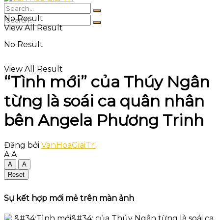
No Result
View All Result
No Result
View All Result
“Tình mới” của Thúy Ngân
từng là soái ca quân nhân
bên Angela Phương Trinh
Đăng bởi
VanHoaGiaiTri
A
A
A
A
Reset
Sự kết hợp mới mẻ trên màn ảnh