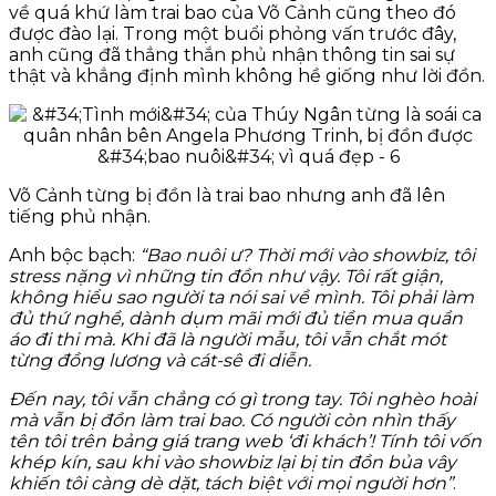
về quá khứ làm trai bao của Võ Cảnh cũng theo đó
được đào lại. Trong một buổi phỏng vấn trước đây,
anh cũng đã thẳng thắn phủ nhận thông tin sai sự
thật và khẳng định mình không hề giống như lời đồn.
Võ Cảnh từng bị đồn là trai bao nhưng anh đã lên
tiếng phủ nhận.
Anh bộc bạch:
“Bao nuôi ư? Thời mới vào showbiz, tôi
stress nặng vì những tin đồn như vậy. Tôi rất giận,
không hiểu sao người ta nói sai về mình. Tôi phải làm
đủ thứ nghề, dành dụm mãi mới đủ tiền mua quần
áo đi thi mà. Khi đã là người mẫu, tôi vẫn chắt mót
từng đồng lương và cát-sê đi diễn.
Đến nay, tôi vẫn chẳng có gì trong tay. Tôi nghèo hoài
mà vẫn bị đồn làm trai bao. Có người còn nhìn thấy
tên tôi trên bảng giá trang web ‘đi khách’! Tính tôi vốn
khép kín, sau khi vào showbiz lại bị tin đồn bủa vây
khiến tôi càng dè dặt, tách biệt với mọi người hơn”
.