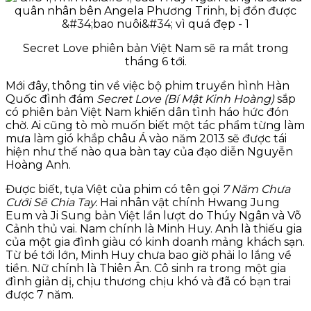
Secret Love phiên bản Việt Nam sẽ ra mắt trong
tháng 6 tới.
Mới đây, thông tin về việc bộ phim truyền hình Hàn
Quốc đình đám
Secret Love (Bí Mật Kinh Hoàng)
sắp
có phiên bản Việt Nam khiến dân tình háo hức đón
chờ. Ai cũng tò mò muốn biết một tác phẩm từng làm
mưa làm gió khắp châu Á vào năm 2013 sẽ được tái
hiện như thế nào qua bàn tay của đạo diễn Nguyễn
Hoàng Anh.
Được biết, tựa Việt của phim có tên gọi
7 Năm Chưa
Cưới Sẽ Chia Tay.
Hai nhân vật chính Hwang Jung
Eum và Ji Sung bản Việt lần lượt do Thúy Ngân và Võ
Cảnh thủ vai. Nam chính là Minh Huy. Anh là thiếu gia
của một gia đình giàu có kinh doanh mảng khách sạn.
Từ bé tới lớn, Minh Huy chưa bao giờ phải lo lắng về
tiền. Nữ chính là Thiên Ân. Cô sinh ra trong một gia
đình giản dị, chịu thương chịu khó và đã có bạn trai
được 7 năm.