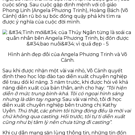
cuộc sống. Sau cuộc gặp định mệnh với cô giáo
Phong Linh (Angela Phương Trinh), Hoàng Bách (Võ
Cảnh) dần rũ bỏ sự bốc đồng quậy phá khi tìm ra
được ý nghĩa của cuộc đời mình.
Hình ảnh đẹp đôi của Angela Phương Trinh và Võ
Cảnh.
Sau khi được nhận một vài vai nhỏ, Võ Cảnh quyết
định theo học lớp đào tạo diễn xuất chuyên nghiệp
để trau dồi kĩ năng. 3 năm trước, khi được hỏi về khả
năng diễn xuất của bản thân, anh cho hay:
“Tôi hiện
diễn ở mức trung bình-khá. Tôi có ngoại hình sáng
nhưng là dân tay ngang.
Sau vài vai nhỏ, tôi đi học
diễn xuất chuyên nghiệp bên trường chị Kathy
Uyên.
Thú thật, các phim tôi từng đóng đều là mời vai
chứ không qua casting. Hồi trước, tôi tự ti diễn xuất
cũng như bị tâm lý nên chưa từng đi casting”
.
Khi cư dân mạng săn lùng thông tin, những tin đồn