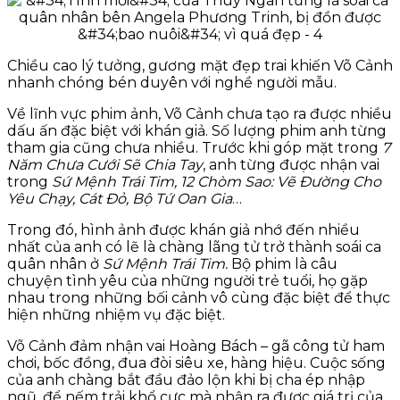
Chiều cao lý tưởng, gương mặt đẹp trai khiến Võ Cảnh
nhanh chóng bén duyên với nghề người mẫu.
Về lĩnh vực phim ảnh, Võ Cảnh chưa tạo ra được nhiều
dấu ấn đặc biệt với khán giả. Số lượng phim anh từng
tham gia cũng chưa nhiều. Trước khi góp mặt trong
7
Năm Chưa Cưới Sẽ Chia Tay
, anh từng được nhận vai
trong
Sứ Mệnh Trái Tim, 12 Chòm Sao: Vẽ Đường Cho
Yêu Chạy, Cát Đỏ, Bộ Tứ Oan Gia
…
Trong đó, hình ảnh được khán giả nhớ đến nhiều
nhất của anh có lẽ là chàng lãng tử trở thành soái ca
quân nhân ở
Sứ Mệnh Trái Tim.
Bộ phim là câu
chuyện tình yêu của những người trẻ tuổi, họ gặp
nhau trong những bối cảnh vô cùng đặc biệt để thực
hiện những nhiệm vụ đặc biệt.
Võ Cảnh đảm nhận vai Hoàng Bách – gã công tử ham
chơi, bốc đồng, đua đòi siêu xe, hàng hiệu. Cuộc sống
của anh chàng bắt đầu đảo lộn khi bị cha ép nhập
ngũ, để nếm trải khổ cực mà nhận ra được giá trị của