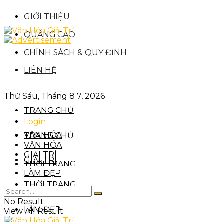
GIỚI THIỆU
QUẢNG CÁO
CHÍNH SÁCH & QUY ĐỊNH
LIÊN HỆ
Thứ Sáu, Tháng 8 7, 2026
TRANG CHỦ
Login
VĂN HÓA
TRANG CHỦ
VĂN HÓA
GIẢI TRÍ
GIẢI TRÍ
THỜI TRANG
LÀM ĐẸP
THỜI TRANG
No Result
LÀM ĐẸP
View All Result