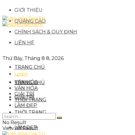
GIỚI THIỆU
QUẢNG CÁO
CHÍNH SÁCH & QUY ĐỊNH
LIÊN HỆ
Thứ Bảy, Tháng 8 8, 2026
TRANG CHỦ
Login
VĂN HÓA
TRANG CHỦ
VĂN HÓA
GIẢI TRÍ
GIẢI TRÍ
THỜI TRANG
LÀM ĐẸP
THỜI TRANG
No Result
LÀM ĐẸP
View All Result