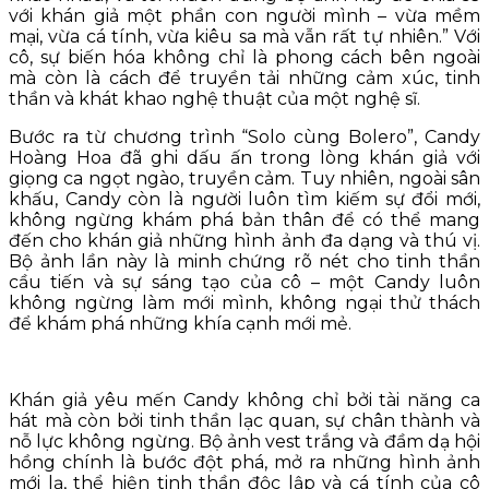
với khán giả một phần con người mình – vừa mềm
mại, vừa cá tính, vừa kiêu sa mà vẫn rất tự nhiên.” Với
cô, sự biến hóa không chỉ là phong cách bên ngoài
mà còn là cách để truyền tải những cảm xúc, tinh
thần và khát khao nghệ thuật của một nghệ sĩ.
Bước ra từ chương trình “Solo cùng Bolero”, Candy
Hoàng Hoa đã ghi dấu ấn trong lòng khán giả với
giọng ca ngọt ngào, truyền cảm. Tuy nhiên, ngoài sân
khấu, Candy còn là người luôn tìm kiếm sự đổi mới,
không ngừng khám phá bản thân để có thể mang
đến cho khán giả những hình ảnh đa dạng và thú vị.
Bộ ảnh lần này là minh chứng rõ nét cho tinh thần
cầu tiến và sự sáng tạo của cô – một Candy luôn
không ngừng làm mới mình, không ngại thử thách
để khám phá những khía cạnh mới mẻ.
Khán giả yêu mến Candy không chỉ bởi tài năng ca
hát mà còn bởi tinh thần lạc quan, sự chân thành và
nỗ lực không ngừng. Bộ ảnh vest trắng và đầm dạ hội
hồng chính là bước đột phá, mở ra những hình ảnh
mới lạ, thể hiện tinh thần độc lập và cá tính của cô