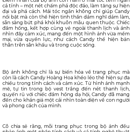
Điểm nhấn của bộ ảnh còn nằm ở mái tóc tém ngắn
cá tính – một nét chấm phá độc đáo, làm tăng sự hiện
đại và phá cách. Mái tóc ngắn không chỉ giúp Candy
nổi bật mà còn thể hiện tinh thần dám nghĩ dám làm,
sẵn sàng bứt phá khỏi khuôn mẫu quen thuộc. Chiếc
đầm hồng, kết hợp cùng vẻ ngoài thanh lịch và ánh
nhìn đầy cảm xúc, mang đến một hình ảnh vừa mềm
mại, vừa quyền lực, như cách Candy thể hiện bản
thân trên sân khấu và trong cuộc sống.
Bộ ảnh không chỉ là sự biến hóa về trang phục mà
còn là cách Candy Hoàng Hoa khéo léo thể hiện sự đa
chiều trong tính cách và cảm xúc. Từ hình ảnh mạnh
mẽ, tự tin trong bộ vest trắng đến nét thanh lịch,
quyến rũ với chiếc đầm hồng dạ hội, Candy đã mang
đến cho khán giả một cái nhìn toàn diện về con người
và phong cách của mình.
Cô chia sẻ rằng, mỗi trang phục trong bộ ảnh đều
phản ánh một phần tính cách và cá tính nghệ thuật