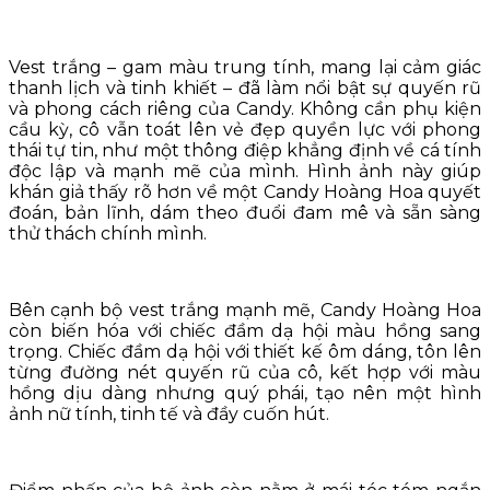
Vest trắng – gam màu trung tính, mang lại cảm giác
thanh lịch và tinh khiết – đã làm nổi bật sự quyến rũ
và phong cách riêng của Candy. Không cần phụ kiện
cầu kỳ, cô vẫn toát lên vẻ đẹp quyền lực với phong
thái tự tin, như một thông điệp khẳng định về cá tính
độc lập và mạnh mẽ của mình. Hình ảnh này giúp
khán giả thấy rõ hơn về một Candy Hoàng Hoa quyết
đoán, bản lĩnh, dám theo đuổi đam mê và sẵn sàng
thử thách chính mình.
Bên cạnh bộ vest trắng mạnh mẽ, Candy Hoàng Hoa
còn biến hóa với chiếc đầm dạ hội màu hồng sang
trọng. Chiếc đầm dạ hội với thiết kế ôm dáng, tôn lên
từng đường nét quyến rũ của cô, kết hợp với màu
hồng dịu dàng nhưng quý phái, tạo nên một hình
ảnh nữ tính, tinh tế và đầy cuốn hút.