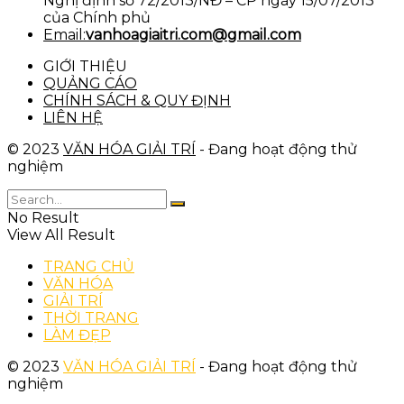
Nghị định số 72/2013/NĐ – CP ngày 15/07/2013
của Chính phủ
Email:
vanhoagiaitri.com@gmail.com
GIỚI THIỆU
QUẢNG CÁO
CHÍNH SÁCH & QUY ĐỊNH
LIÊN HỆ
© 2023
VĂN HÓA GIẢI TRÍ
- Đang hoạt động thử
nghiệm
No Result
View All Result
TRANG CHỦ
VĂN HÓA
GIẢI TRÍ
THỜI TRANG
LÀM ĐẸP
© 2023
VĂN HÓA GIẢI TRÍ
- Đang hoạt động thử
nghiệm