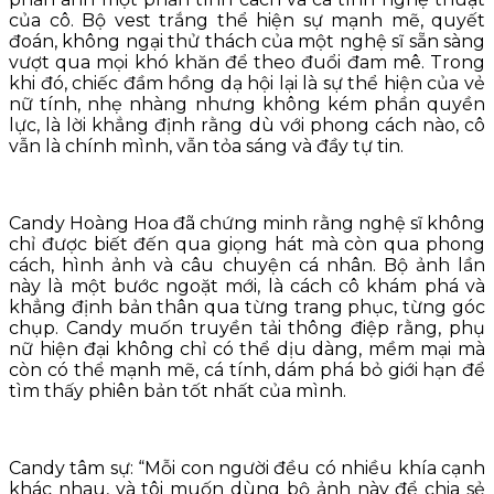
của cô. Bộ vest trắng thể hiện sự mạnh mẽ, quyết
đoán, không ngại thử thách của một nghệ sĩ sẵn sàng
vượt qua mọi khó khăn để theo đuổi đam mê. Trong
khi đó, chiếc đầm hồng dạ hội lại là sự thể hiện của vẻ
nữ tính, nhẹ nhàng nhưng không kém phần quyền
lực, là lời khẳng định rằng dù với phong cách nào, cô
vẫn là chính mình, vẫn tỏa sáng và đầy tự tin.
Candy Hoàng Hoa đã chứng minh rằng nghệ sĩ không
chỉ được biết đến qua giọng hát mà còn qua phong
cách, hình ảnh và câu chuyện cá nhân. Bộ ảnh lần
này là một bước ngoặt mới, là cách cô khám phá và
khẳng định bản thân qua từng trang phục, từng góc
chụp. Candy muốn truyền tải thông điệp rằng, phụ
nữ hiện đại không chỉ có thể dịu dàng, mềm mại mà
còn có thể mạnh mẽ, cá tính, dám phá bỏ giới hạn để
tìm thấy phiên bản tốt nhất của mình.
Candy tâm sự: “Mỗi con người đều có nhiều khía cạnh
khác nhau, và tôi muốn dùng bộ ảnh này để chia sẻ